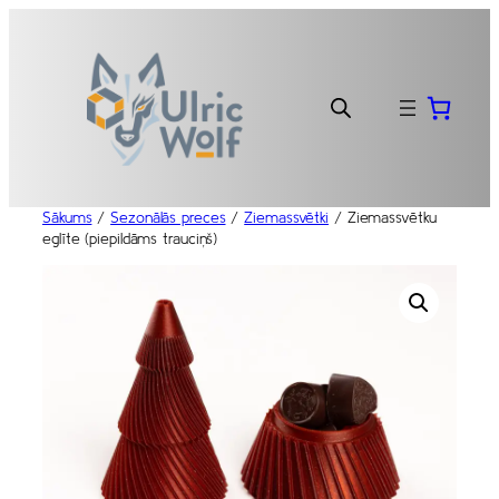
Pāriet
uz
saturu
Sākums
/
Sezonālās preces
/
Ziemassvētki
/ Ziemassvētku
eglīte (piepildāms trauciņš)