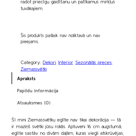
radot priecīgu gaidīšanu un patīkamus mirkļus
tuvākajiem.
Šis produkts pašlaik nav noliktavā un nav
pieejams.
Category:
Dekori
, 
Interior
, 
Sezonālās preces
, 
Ziemassvētki
Apraksts
Papildu informācija
Atsauksmes (0)
Šī mini Ziemassvētku eglīte nav tikai dekorācija — tā
ir maziņš svētki jūsu rokās. Aptuveni 16 cm augstumā,
eglīte sastāv no divām daļām, kuras viegli atskrūvējas,