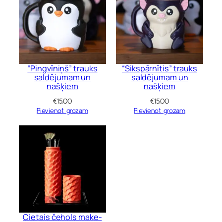
“Pingvīniņš” trauks
“Sikspārnītis” trauks
saldējumam un
saldējumam un
našķiem
našķiem
€
15.00
€
15.00
Pievienot grozam
Pievienot grozam
Cietais čehols make-