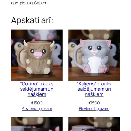
gan pieaugušajiem.
Apskati arī:
“Gotina” trauks
“Kaķēns” trauks
saldējumam un
saldējumam un
našķiem
našķiem
€
15.00
€
15.00
Pievienot grozam
Pievienot grozam