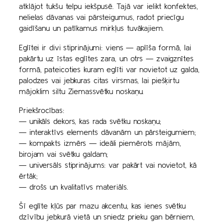
atklājot tukšu telpu iekšpusē. Tajā var ielikt konfektes,
nelielas dāvanas vai pārsteigumus, radot priecīgu
gaidīšanu un patīkamus mirkļus tuvākajiem.
Eglītei ir divi stiprinājumi: viens — aplīša formā, lai
pakārtu uz īstas eglītes zara, un otrs — zvaigznītes
formā, pateicoties kuram eglīti var novietot uz galda,
palodzes vai jebkuras citas virsmas, lai piešķirtu
mājoklim siltu Ziemassvētku noskaņu.
Priekšrocības:
— unikāls dekors, kas rada svētku noskaņu;
— interaktīvs elements dāvanām un pārsteigumiem;
— kompakts izmērs — ideāli piemērots mājām,
birojam vai svētku galdam;
— universāls stiprinājums: var pakārt vai novietot, kā
ērtāk;
— drošs un kvalitatīvs materiāls.
Šī eglīte kļūs par mazu akcentu, kas ienes svētku
dzīvību jebkurā vietā un sniedz prieku gan bērniem,