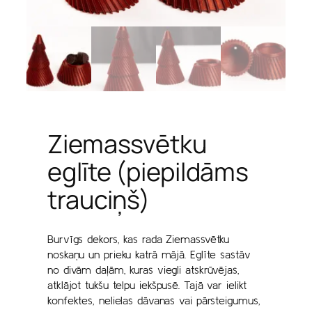
Ziemassvētku
eglīte (piepildāms
trauciņš)
Burvīgs dekors, kas rada Ziemassvētku
noskaņu un prieku katrā mājā. Eglīte sastāv
no divām daļām, kuras viegli atskrūvējas,
atklājot tukšu telpu iekšpusē. Tajā var ielikt
konfektes, nelielas dāvanas vai pārsteigumus,