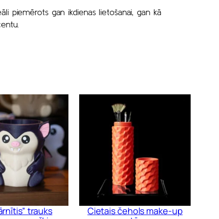
li piemērots gan ikdienas lietošanai, gan kā
centu.
rnītis” trauks
Cietais čehols make-up