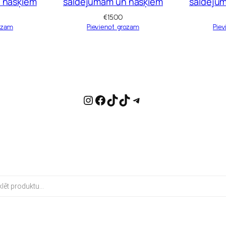
 našķiem
saldējumam un našķiem
saldēju
€
15.00
ozam
Pievienot grozam
Piev
Instagram
Facebook
TikTok
TikTok
Telegram