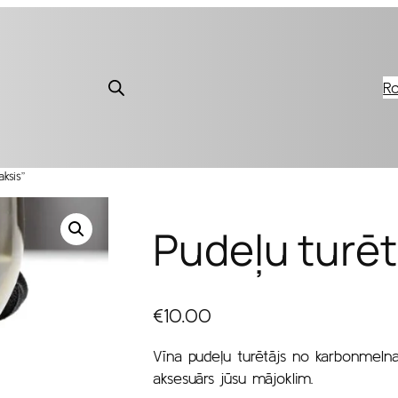
Ro
ksis”
Pudeļu turētā
€
10.00
Vīna pudeļu turētājs no karbonmelna
aksesuārs jūsu mājoklim.