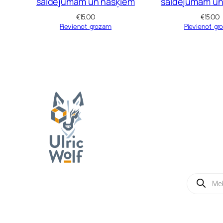
saldējumam un našķiem
saldējumam un
€
15.00
€
15.00
Pievienot grozam
Pievienot gr
Products
search