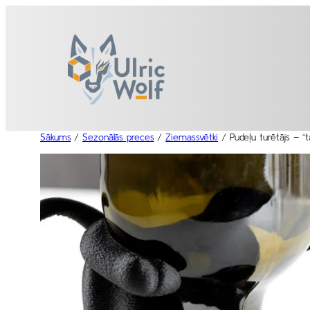
Pāriet
uz
saturu
Sākums
/
Sezonālās preces
/
Ziemassvētki
/ Pudeļu turētājs – “ta