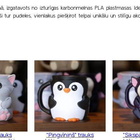
ā, izgatavots no izturīgas karbonmelnas PLA plastmasas. Ideā
 tur pudeles, vienlaikus piešķirot telpai unikālu un stilīgu ak
rauks
“Pingvīniņš” trauks
“Sikspā