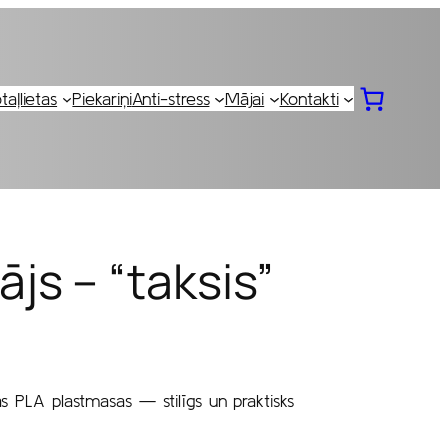
taļlietas
Piekariņi
Anti-stress
Mājai
Kontakti
js – “taksis”
s PLA plastmasas — stilīgs un praktisks