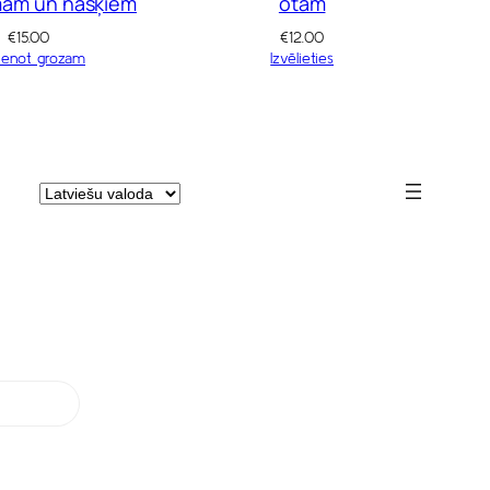
mam un našķiem
otām
€
15.00
€
12.00
ienot grozam
Izvēlieties