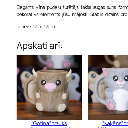
Elegants vīna pudeļu turētājs takša sugas suņa form
dekoratīvs elements jūsu mājoklī. Stabils dizains droši
Izmērs: 12 x 12cm
Apskati arī:
“Gotina” trauks
“Kaķēns” t