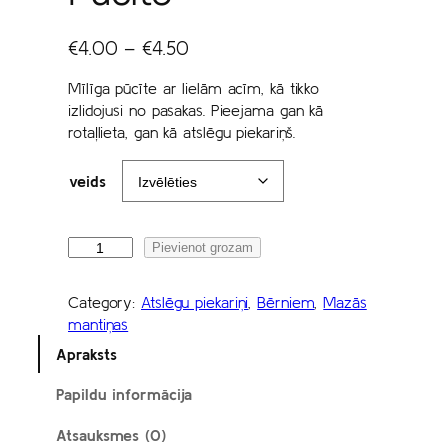
P
€
4.00
–
€
4.50
r
Mīlīga pūcīte ar lielām acīm, kā tikko
i
izlidojusi no pasakas. Pieejama gan kā
c
rotaļlieta, gan kā atslēgu piekariņš.
e
r
veids
a
n
g
P
Pievienot grozam
ū
e
c
:
Category:
Atslēgu piekariņi
, 
Bērniem
, 
Mazās
ī
€
mantiņas
t
4
Apraksts
e
.
d
Papildu informācija
0
a
0
u
Atsauksmes (0)
d
t