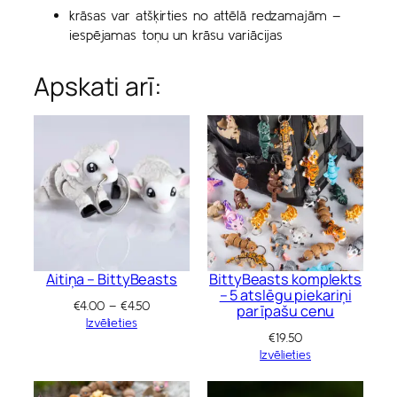
krāsas var atšķirties no attēlā redzamajām –
iespējamas toņu un krāsu variācijas
Apskati arī:
Aitiņa – BittyBeasts
BittyBeasts komplekts
– 5 atslēgu piekariņi
Price
€
4.00
–
€
4.50
par īpašu cenu
range:
Izvēlieties
€
19.50
€4.00
Izvēlieties
through
€4.50