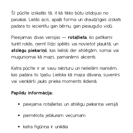
z
h
u
Šī pūcīte izskatās tā, it kā tikko būtu izlidojusi no
r
m
pasakas. Lielās acis, apaļā forma un draudzīgais izskats
o
s
padara to iecienītu gan bērnu, gan pieaugušo vidū.
u
g
Pieejamas divas versijas —
rotaļlieta
, ko patīkami
turēt rokās, ņemt līdzi spēlēs vai novietot plauktā, un
h
atslēgu piekariņš
, kas lieliski der atslēgām, somai vai
€
mugursomai kā mazs, pamanāms akcents.
4
.
Katra pūcīte ir ar savu raksturu un nelielām niansēm,
5
kas padara to īpašu. Lieliska kā maza dāvana, suvenīrs
0
vai vienkārši jauks prieka moments ikdienā.
Papildu informācija:
pieejama rotaļlietas un atslēgu piekariņa versijā
piemērota jebkuram vecumam
katra figūriņa ir unikāla