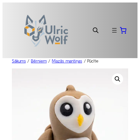
Pāriet
uz
saturu
Sākums
/
Bērniem
/
Mazās mantiņas
/ Pūcīte