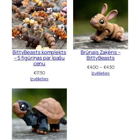
BittyBeasts komplekts
Brūnais Zaķēns –
– 5 figūriņas par īpašu
BittyBeasts
cenu
Price
€
4.00
–
€
4.50
€
17.50
range:
Izvēlieties
Izvēlieties
€4.00
through
€4.50